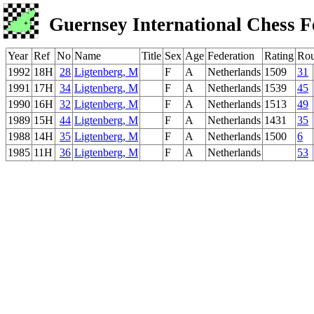
Guernsey International Chess F
Year
Ref
No
Name
Title
Sex
Age
Federation
Rating
Ro
1992
18H
28
Ligtenberg, M
F
A
Netherlands
1509
31
1991
17H
34
Ligtenberg, M
F
A
Netherlands
1539
45
1990
16H
32
Ligtenberg, M
F
A
Netherlands
1513
49
1989
15H
44
Ligtenberg, M
F
A
Netherlands
1431
35
1988
14H
35
Ligtenberg, M
F
A
Netherlands
1500
6
1985
11H
36
Ligtenberg, M
F
A
Netherlands
53